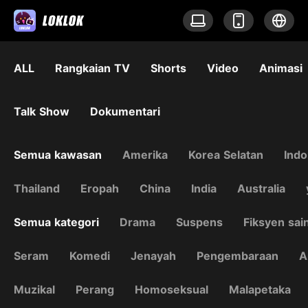
ALL
Rangkaian TV
Shorts
Video
Animasi
Talk Show
Dokumentari
Semua kawasan
Amerika
Korea Selatan
Indo
Thailand
Eropah
China
India
Australia
Semua kategori
Drama
Suspens
Fiksyen sai
Seram
Komedi
Jenayah
Pengembaraan
A
Muzikal
Perang
Homoseksual
Malapetaka